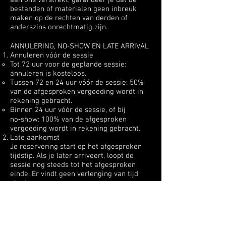
aan ons verstrekt, garandeer je dat de
bestanden of materialen geen inbreuk
maken op de rechten van derden of
anderszins onrechtmatig zijn.
ANNULERING, NO‑SHOW EN LATE ARRIVAL
Annuleren vóór de sessie
Tot 72 uur voor de geplande sessie:
annuleren is kosteloos.
Tussen 72 en 24 uur vóór de sessie: 50%
van de afgesproken vergoeding wordt in
rekening gebracht.
Binnen 24 uur vóór de sessie, of bij
no‑show: 100% van de afgesproken
vergoeding wordt in rekening gebracht.
Late aankomst
Je reservering start op het afgesproken
tijdstip. Als je later arriveert, loopt de
sessie nog steeds tot het afgesproken
einde. Er vindt geen verlenging van tijd
plaats.
Overmacht en onvoorziene
omstandigheden
In geval van ziekte, plotselinge noodgeval
of andere onvoorziene omstandigheden